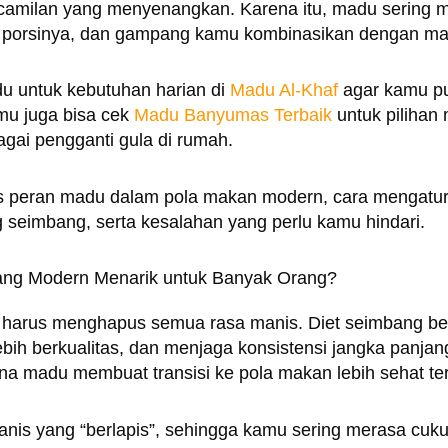
 camilan yang menyenangkan. Karena itu, madu sering 
r porsinya, dan gampang kamu kombinasikan dengan mak
du untuk kebutuhan harian di
Madu Al-Khaf
agar kamu pu
mu juga bisa cek
Madu Banyumas Terbaik
untuk piliha
gai pengganti gula di rumah.
s peran madu dalam pola makan modern, cara mengatur p
seimbang, serta kesalahan yang perlu kamu hindari.
ng Modern Menarik untuk Banyak Orang?
u harus menghapus semua rasa manis. Diet seimbang ber
h berkualitas, dan menjaga konsistensi jangka panjang. 
a madu membuat transisi ke pola makan lebih sehat teras
anis yang “berlapis”, sehingga kamu sering merasa cuku