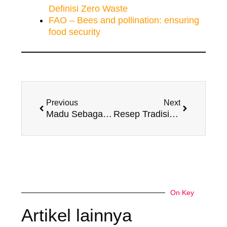
Definisi Zero Waste
FAO – Bees and pollination: ensuring
food security
Prev
Next
Previous
Next
Madu Sebagai Pengganti Gula dalam Kue dan Minuman
Resep Tradisional Indonesia dengan Sentuhan Madu Murni
On Key
Artikel lainnya