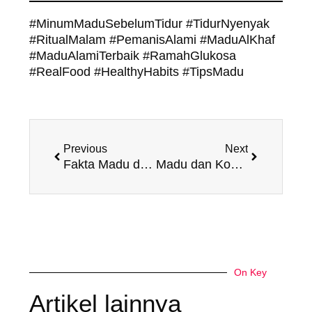
#MinumMaduSebelumTidur #TidurNyenyak
#RitualMalam #PemanisAlami #MaduAlKhaf
#MaduAlamiTerbaik #RamahGlukosa
#RealFood #HealthyHabits #TipsMadu
Prev
Next
Previous
Next
Fakta Madu dan Antioksidan: Pelindung Alami dari Penuaan Dini
Madu dan Kopi: Kombinasi Tak Terduga yang Nikmat dan Sehat
On Key
Artikel lainnya