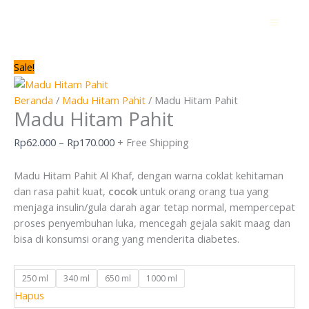
Lewati
Kuantitas
Rentang
ke
Madu
harga:
konten
Hitam
Rp62.000
Pahit
hingga
Sale!
Rp170.000
Beranda
/
Madu Hitam Pahit
/ Madu Hitam Pahit
Madu Hitam Pahit
Rp
62.000
–
Rp
170.000
+ Free Shipping
Madu Hitam Pahit Al Khaf, dengan warna coklat kehitaman
dan rasa pahit kuat,
cocok
untuk orang orang tua yang
menjaga insulin/gula darah agar tetap normal, mempercepat
proses penyembuhan luka, mencegah gejala sakit maag dan
bisa di konsumsi orang yang menderita diabetes.
250 ml
340 ml
650 ml
1000 ml
Hapus