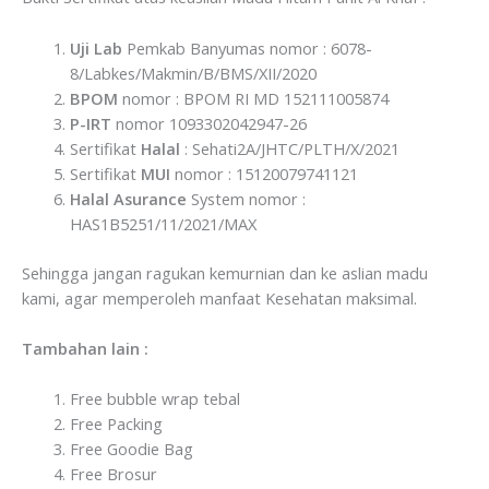
Uji Lab
Pemkab Banyumas nomor : 6078-
8/Labkes/Makmin/B/BMS/XII/2020
BPOM
nomor : BPOM RI MD 152111005874
P-IRT
nomor 1093302042947-26
Sertifikat
Halal
: Sehati2A/JHTC/PLTH/X/2021
Sertifikat
MUI
nomor : 15120079741121
Halal Asurance
System nomor :
HAS1B5251/11/2021/MAX
Sehingga jangan ragukan kemurnian dan ke aslian madu
kami, agar memperoleh manfaat Kesehatan maksimal.
Tambahan lain :
Free bubble wrap tebal
Free Packing
Free Goodie Bag
Free Brosur