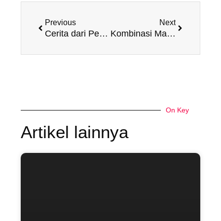
Prev
Next
Previous
Next
Cerita dari Peternak Lebah: Perjalanan Madu dari Sarang ke Meja Makan
Kombinasi Madu dan Kayu Manis: Ramuan Legendaris yang Terbukti Manjur
On Key
Artikel lainnya