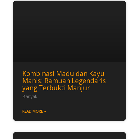
Kombinasi Madu dan Kayu
Manis: Ramuan Legendaris
yang Terbukti Manjur
Banyak
READ MORE »