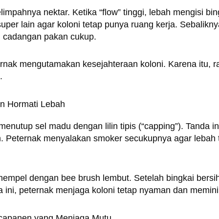
pahnya nektar. Ketika “flow” tinggi, lebah mengisi bin
er lain agar koloni tetap punya ruang kerja. Sebaliknya
 cadangan pakan cukup.
rnak mengutamakan kesejahteraan koloni. Karena itu, r
.
an Hormati Lebah
nutup sel madu dengan lilin tipis (“capping”). Tanda i
 Peternak menyalakan smoker secukupnya agar lebah t
mpel dengan bee brush lembut. Setelah bingkai bers
a ini, peternak menjaga koloni tetap nyaman dan memini
ascapanen yang Menjaga Mutu