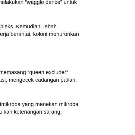
h melakukan “waggle dance” untuk
pleks. Kemudian, lebah
erja berantai, koloni menurunkan
a memasang “queen excluder”
ilasi, mengecek cadangan pakan,
antimikroba yang menekan mikroba
tulkan ketenangan sarang.