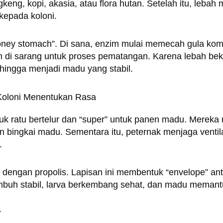
eng, kopi, akasia, atau flora hutan. Setelah itu, leba
kepada koloni.
honey stomach”. Di sana, enzim mulai memecah gula kom
n di sarang untuk proses pematangan. Karena lebah bek
 hingga menjadi madu yang stabil.
Koloni Menentukan Rasa
uk ratu bertelur dan “super” untuk panen madu. Merek
an bingkai madu. Sementara itu, peternak menjaga vent
.
ang dengan propolis. Lapisan ini membentuk “envelope” 
 tumbuh stabil, larva berkembang sehat, dan madu meman
r