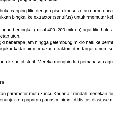
uka capping lilin dengan pisau khusus atau garpu unca
kan bingkai ke extractor (sentrifus) untuk “memutar k
ingan bertingkat (misal 400–200 mikron) agar lilin halus 
etap utuh.
ngki beberapa jam hingga gelembung mikro naik ke perm
gukur kadar air memakai refraktometer; target umum se
u ke botol steril. Mereka menghindari pemanasan agre
ra
kan parameter mutu kunci. Kadar air rendah menekan fe
menunjukkan paparan panas minimal. Aktivitas diastase 