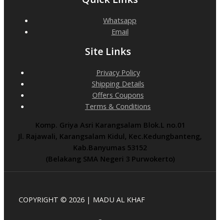
Whatsapp
Email
Site Links
Privacy Policy
Shipping Details
Offers Coupons
Terms & Conditions
Komp. Griya Asri Karangsalam Blok.L no.01
Jl. Rajawali, Karangsalam Kidul, Kec.Kedungbanteng,
Kab.Banyumas 53152
(Belakang SMA Negeri 3 Purwokerto)
COPYRIGHT © 2026 | MADU AL KHAF