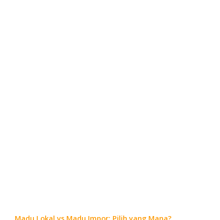
Madu Lokal vs Madu Impor: Pilih yang Mana?