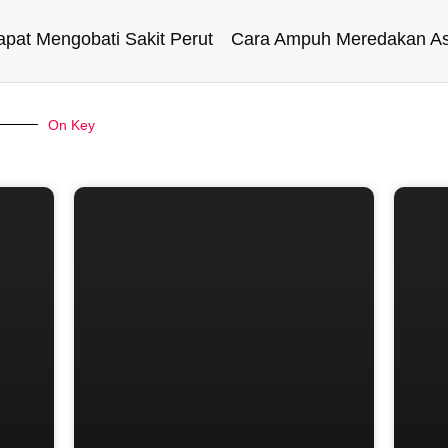
Dapat Mengobati Sakit Perut
Cara Ampuh Meredakan A
On Key