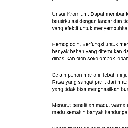
Unsur Kromium, Dapat membantu 
bersirkulasi dengan lancar dan ti
yang efektif untuk menyembuhka
Hemoglobin, Berfungsi untuk meng
banyak bahan yang ditemukan d
dihasilkan oleh sekelompok leb
Selain pohon mahoni, lebah ini 
Rasa yang sangat pahit dari mad
yang tidak bisa menghasilkan bu
Menurut penelitian madu, warna 
madu semakin banyak kandunga