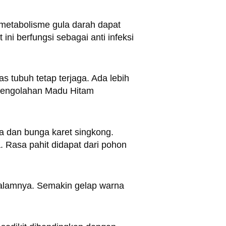
metabolisme gula darah dapat
ini berfungsi sebagai anti infeksi
s tubuh tetap terjaga. Ada lebih
Pengolahan Madu Hitam
a dan bunga karet singkong.
 Rasa pahit didapat dari pohon
dalamnya. Semakin gelap warna