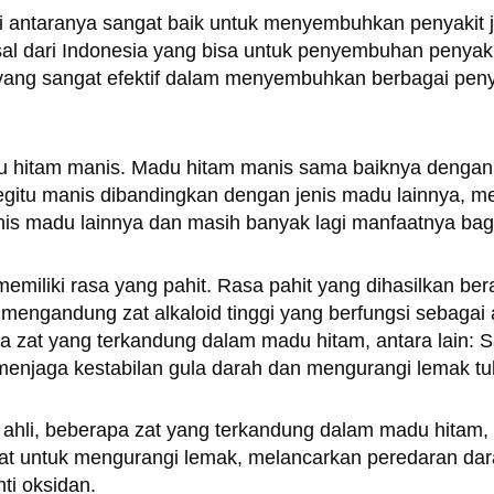
 antaranya sangat baik untuk menyembuhkan penyakit 
sal dari Indonesia yang bisa untuk penyembuhan penyak
l yang sangat efektif dalam menyembuhkan berbagai pen
 hitam manis. Madu hitam manis sama baiknya dengan 
begitu manis dibandingkan dengan jenis madu lainnya, m
enis madu lainnya dan masih banyak lagi manfaatnya bag
miliki rasa yang pahit. Rasa pahit yang dihasilkan ber
engandung zat alkaloid tinggi yang berfungsi sebagai a
apa zat yang terkandung dalam madu hitam, antara lain: 
menjaga kestabilan gula darah dan mengurangi lemak tu
 ahli, beberapa zat yang terkandung dalam madu hitam, a
aat untuk mengurangi lemak, melancarkan peredaran dar
ti oksidan.