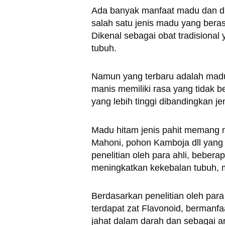
Ada banyak manfaat madu dan di
salah satu jenis madu yang bera
Dikenal sebagai obat tradisiona
tubuh.
Namun yang terbaru adalah madu
manis memiliki rasa yang tidak 
yang lebih tinggi dibandingkan j
Madu hitam jenis pahit memang me
Mahoni, pohon Kamboja dll yang m
penelitian oleh para ahli, beber
meningkatkan kekebalan tubuh, 
Berdasarkan penelitian oleh para
terdapat zat Flavonoid, bermanf
jahat dalam darah dan sebagai an