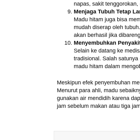
napas, sakit tenggorokan,
Menjaga Tubuh Tetap La
Madu hitam juga bisa mem
mudah diserap oleh tubuh.
akan berhasil jika dibaren
Menyembuhkan Penyaki
Selain ke datang ke medis
tradisional. Salah satun
madu hitam dalam mengoba
Meskipun efek penyembuhan memb
Menurut para ahli, madu sebaikn
gunakan air mendidih karena da
jam sebelum makan atau tiga ja
Prev