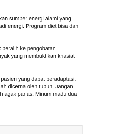
kan sumber energi alami yang
di energi. Program diet bisa dan
k beralih ke pengobatan
nyak yang membuktikan khasiat
asien yang dapat beradaptasi.
ah dicerna oleh tubuh. Jangan
leh agak panas. Minum madu dua
Next