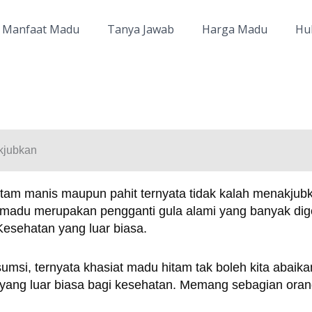
Manfaat Madu
Tanya Jawab
Harga Madu
Hu
kjubkan
tam manis maupun pahit ternyata tidak kalah menakjub
madu merupakan pengganti gula alami yang banyak dig
Kesehatan yang luar biasa.
umsi, ternyata khasiat madu hitam tak boleh kita abaika
yang luar biasa bagi kesehatan. Memang sebagian orang